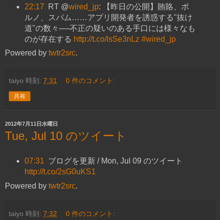
22:17
RT @
wired_jp
: 【昨日の公開】賄賂、ポ
ルノ、スパム……アプリ開発者を誘惑する"抜け
道"の数々──不正の疑いのある手口には様々なも
のが存在する
http://t.co/lsSe3nLz
#wired_jp
Powered by
twtr2src
.
taiyo
時刻:
7:31
0 件のコメント:
共有
2012年7月11日水曜日
Tue, Jul 10 のツイート
07:31
ブログを更新 / Mon, Jul 09 のツイート
http://t.co/2sG0uKS1
Powered by
twtr2src
.
taiyo
時刻:
7:32
0 件のコメント: