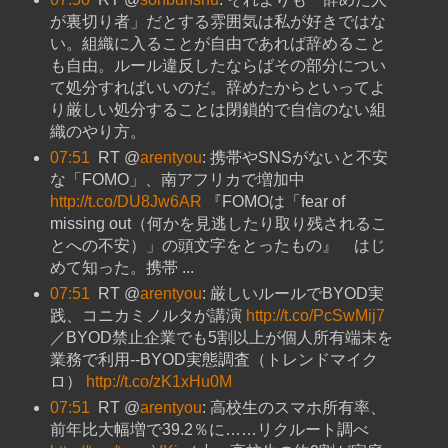
が裏切り者」だとする雰囲気は私が好きではな
い。組織に入ることが自由であれば辞めること
も自由。ルール違反したならばその部分につい
て処分すればいいのだ。辞めたからといってよ
り厳しい処分することは閉鎖的で自信のない組
織のやり方。
07:51
RT @
arentyou
: 携帯やSNSがないと不安
な「FOMO」、南アフリカで増加中
http://t.co/DU8Jw6AR
『FOMOは「fear of
missing out（何かを見逃したり取り残されるこ
とへの不安）」の頭文字をとったもの』 はじ
めて知った。携帯 ...
07:51
RT @
arentyou
: 厳しいルールでBYOD実
践、コニカミノルタが講演
http://t.co/PcSwMij7
／BYOD禁止企業でも5割以上が個人所有端末を
業務で利用--BYOD実態調査（トレンドマイク
ロ）
http://t.co/zK1xHu0M
07:51
RT @
arentyou
: 高校生のスマホ所有率、
前年比大幅増で39.2％に……リクルート調べ