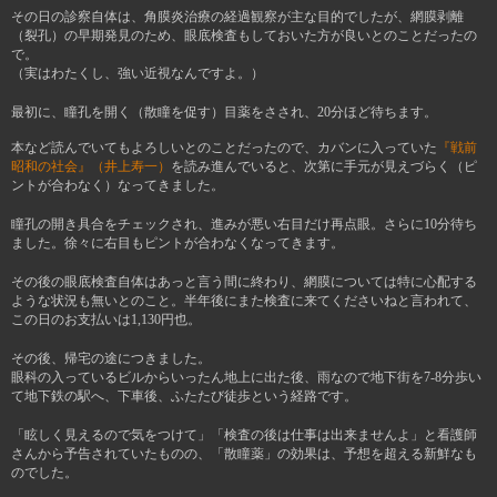
その日の診察自体は、角膜炎治療の経過観察が主な目的でしたが、網膜剥離
（裂孔）の早期発見のため、眼底検査もしておいた方が良いとのことだったの
で。
（実はわたくし、強い近視なんですよ。）
最初に、瞳孔を開く（散瞳を促す）目薬をさされ、20分ほど待ちます。
本など読んでいてもよろしいとのことだったので、カバンに入っていた
『戦前
昭和の社会』（井上寿一）
を読み進んでいると、次第に手元が見えづらく（ピ
ントが合わなく）なってきました。
瞳孔の開き具合をチェックされ、進みが悪い右目だけ再点眼。さらに10分待ち
ました。徐々に右目もピントが合わなくなってきます。
その後の眼底検査自体はあっと言う間に終わり、網膜については特に心配する
ような状況も無いとのこと。半年後にまた検査に来てくださいねと言われて、
この日のお支払いは1,130円也。
その後、帰宅の途につきました。
眼科の入っているビルからいったん地上に出た後、雨なので地下街を7-8分歩い
て地下鉄の駅へ、下車後、ふたたび徒歩という経路です。
「眩しく見えるので気をつけて」「検査の後は仕事は出来ませんよ」と看護師
さんから予告されていたものの、「散瞳薬」の効果は、予想を超える新鮮なも
のでした。