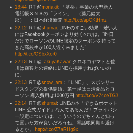
18:44
RT @
moriakit
: 「基盤」事業の大型新人
電話帳ＳＮＳの「ライン」 （藤元健太
郎） ：日本経済新聞
http://t.co/apOKtHmz
22:12
RT @
shumai
: LINEのすごい効果！若い人
にはFacebookクーポンより効くのでは。"昨日
だけでローソンのLINE限定のクーポンを持って
きた高校生が100人近く来ました"
http://t.co/OSbxXor0
22:13
RT @
TakuyaKawai
: クロネコヤマトと佐
川は顧客との連絡にLINEを採用すればいいの
に。
22:13
RT @
snow_arai
: 「LINE」、スポンサー
ドスタンプの提供開始、第一弾は日清食品とロ
ーソン 導入費用は1000万円
http://t.co/V74ceTGJ
22:14
RT @
shumai
: LINEの本「できるポケット
LINE 公式ガイド」なんてあるんだ！プライバシ
ー設定については、こういうのでちゃんと知っ
て置いた方が良いだろうね。電話帳同期を避け
るとか。
http://t.co/Z7aRHg9x