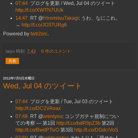
07:44
ブログを更新 / Wed, Jul 04 のツイート
http://t.co/XWTN7UUk
14:47
RT @
HiromitsuTakagi
: うわ、なにこれ。
→
http://t.co/JO37URg6
Powered by
twtr2src
.
taiyo
時刻:
7:43
0 件のコメント:
共有
2012年7月5日木曜日
Wed, Jul 04 のツイート
07:44
ブログを更新 / Tue, Jul 03 のツイート
http://t.co/DC2VAoax
07:48
RT @
arentyou
: コンプガチャ規制につい
ての考察 — 第1回
http://t.co/bdR9pZ3b
第2回
http://t.co/BwdPTsiO
第3回
http://t.co/DGdcrVoS
07:50
RT @
sohbunshu
: それよりも「辞めた人