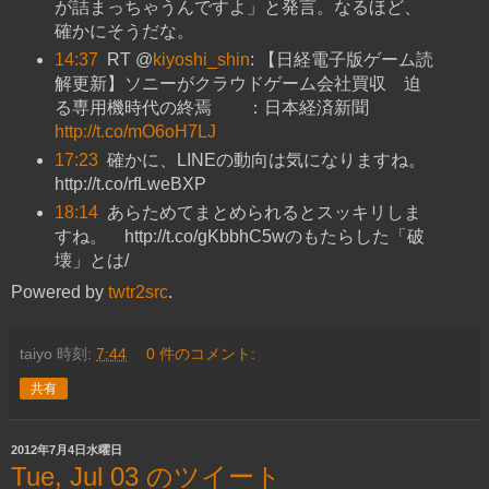
が詰まっちゃうんですよ」と発言。なるほど、
確かにそうだな。
14:37
RT @
kiyoshi_shin
: 【日経電子版ゲーム読
解更新】ソニーがクラウドゲーム会社買収 迫
る専用機時代の終焉 ：日本経済新聞
http://t.co/mO6oH7LJ
17:23
確かに、LINEの動向は気になりますね。
http://t.co/rfLweBXP
18:14
あらためてまとめられるとスッキリしま
すね。 http://t.co/gKbbhC5wのもたらした「破
壊」とは/
Powered by
twtr2src
.
taiyo
時刻:
7:44
0 件のコメント:
共有
2012年7月4日水曜日
Tue, Jul 03 のツイート