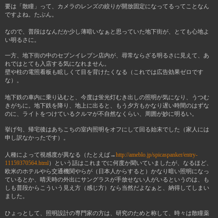
要は「散瞳」って、カメラのレンズの絞りが開放固定になってるってことなん
ですよね。たぶん。
なので、普段はなんだか少し薄暗いなぁと思っていた地下街が、とても心地よ
い明るさに。
一方、地下街の中のセブンイレブン店内が、尋常ならざる明るさに見えて、あ
れではとても入店する気になれません。
壁や柱の電照看板も眩しくて目を背けたくなる（これでは広告効果ゼロです
な）。
地下鉄の車内に乗り込むと、今度は蛍光灯むき出しの照明が気になり、うつむ
きがちに。地下鉄を降り、地上に出ると、もう夕方もかなり遅い時間のはずな
のに、ライトをつけているクルマが不自然なくらい、周囲が妙に明るい。
挙げ句、帰宅後はあちこちの室内照明をオフにして回る始末でした（家人には
申し訳なかったです）。
人種によって視感度が異なる（たとえば→
http://ameblo.jp/spicaspanker/entry-
11159370564.html
）という話はこれまでに何度か聞いていましたが、なるほど、
欧米のホテルやら交通機関やらが（日本人からすると）かなり暗い照明になっ
ているとか、晴天時の外出にサングラスが手放せない人がいるというのは、も
しも普段からこういう見え方（感じ方）なら当然だよなぁと、納得してしまい
ました。
ひょっとして、照明設計の専門家の方は、研究のためと称して、時々は散瞳薬