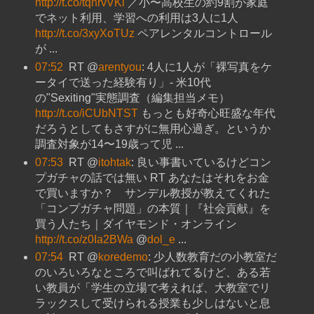
http://t.co/tqnrvVKi
／小〜高校生の約9割が家庭
でネット利用、学習への利用は3人に1人
http://t.co/3xyXoTUz
ペアレンタルコントロール
が ...
07:52
RT @
arentyou
: 4人に1人が「裸写真をケ
ータイで送った経験有り」- 米10代
の"Sexiting"実態調査（編集担当メモ）
http://t.co/iCUbNTST
もっとも好奇心旺盛な年代
だろうとしてもさすがに無用心過ぎ。というか
調査対象が14〜19歳って児 ...
07:53
RT @
itohtak
: 良い事書いているけどコン
プガチャの話では無い RT あなたはそれをお金
で買いますか？ サンデル教授が教えてくれた
「コンプガチャ問題」の本質｜『社会貢献』を
買う人たち｜ダイヤモンド・オンライン
http://t.co/z0Ia2BWa
@
dol_e
...
07:54
RT @
koredemo
: 少人数教育だの小教室だ
のいろいろなところで叫ばれてるけど、ある若
い教員が「学生の立場で考えれば、大教室でリ
ラックスして受けられる授業も少しはないと息