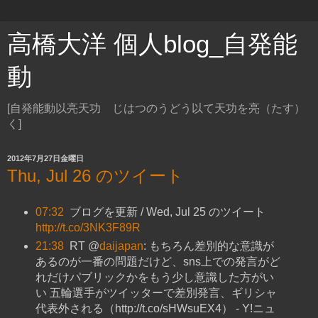
高橋大洋 個人blog_自発能
動
[自発能動以亮天功 じはつのうどう以て天功を亮（たす）
く]
2012年7月27日金曜日
Thu, Jul 26 のツイート
07:32
ブログを更新 / Wed, Jul 25 のツイート
http://t.co/3NK3F89R
21:38
RT @
daijapan
: もちろん差別的な意識が
あるのが一番の問題だけど、sns上での発言がど
れだけパブリックかをもう少し意識した方がい
い 五輪選手がツイッターで差別発言、ギリシャ
代表外される（http://t.co/sHWsuEX4） - Y!ニュ