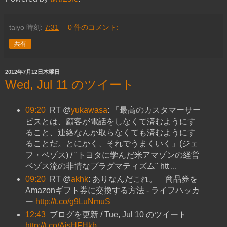
taiyo
時刻:
7:31
0 件のコメント:
共有
2012年7月12日木曜日
Wed, Jul 11 のツイート
09:20
RT @
yukawasa
: 「最高のカスタマーサー
ビスとは、顧客が電話をしなくて済むようにす
ること、連絡なんか取らなくても済むようにす
ることだ。とにかく、それでうまくいく」(ジェ
フ・ベゾス) / "トヨタに学んだ米アマゾンの経営
ベゾス流の非情なプラグマティズム" htt ...
09:20
RT @
akhk
: ありなんだこれ。 商品券を
Amazonギフト券に交換する方法 - ライフハッカ
ー
http://t.co/g9LuNmuS
12:43
ブログを更新 / Tue, Jul 10 のツイート
http://t.co/AjsHFHkb