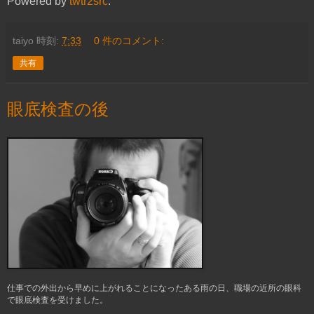
Powered by
twtr2src
.
taiyo
時刻:
7:33
0 件のコメント:
共有
眼底検査の後
仕事での外出から早めに上がれることになったある雨の日、職場の近所の眼科
で眼底検査を受けました。