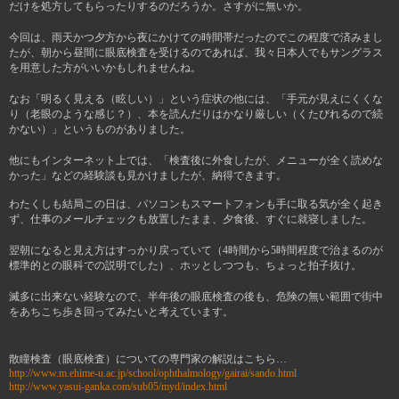
だけを処方してもらったりするのだろうか。さすがに無いか。
今回は、雨天かつ夕方から夜にかけての時間帯だったのでこの程度で済みまし
たが、朝から昼間に眼底検査を受けるのであれば、我々日本人でもサングラス
を用意した方がいいかもしれませんね。
なお「明るく見える（眩しい）」という症状の他には、「手元が見えにくくな
り（老眼のような感じ？）、本を読んだりはかなり厳しい（くたびれるので続
かない）」というものがありました。
他にもインターネット上では、「検査後に外食したが、メニューが全く読めな
かった」などの経験談も見かけましたが、納得できます。
わたくしも結局この日は、パソコンもスマートフォンも手に取る気が全く起き
ず、仕事のメールチェックも放置したまま、夕食後、すぐに就寝しました。
翌朝になると見え方はすっかり戻っていて（4時間から5時間程度で治まるのが
標準的との眼科での説明でした）、ホッとしつつも、ちょっと拍子抜け。
滅多に出来ない経験なので、半年後の眼底検査の後も、危険の無い範囲で街中
をあちこち歩き回ってみたいと考えています。
散瞳検査（眼底検査）についての専門家の解説はこちら…
http://www.m.ehime-u.ac.jp/school/ophthalmology/gairai/sando.html
http://www.yasui-ganka.com/sub05/myd/index.html