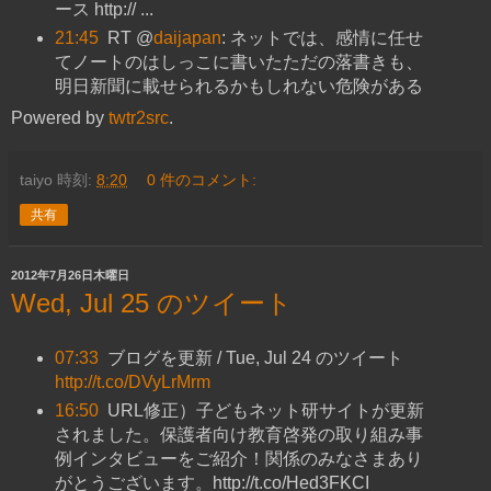
ース http:// ...
21:45
RT @
daijapan
: ネットでは、感情に任せ
てノートのはしっこに書いたただの落書きも、
明日新聞に載せられるかもしれない危険がある
Powered by
twtr2src
.
taiyo
時刻:
8:20
0 件のコメント:
共有
2012年7月26日木曜日
Wed, Jul 25 のツイート
07:33
ブログを更新 / Tue, Jul 24 のツイート
http://t.co/DVyLrMrm
16:50
URL修正）子どもネット研サイトが更新
されました。保護者向け教育啓発の取り組み事
例インタビューをご紹介！関係のみなさまあり
がとうございます。http://t.co/Hed3FKCI