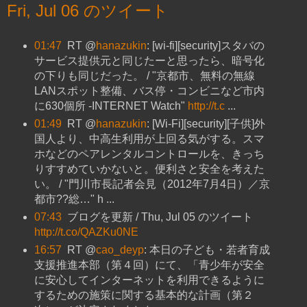
Fri, Jul 06 のツイート
01:47
RT @
hanazukin
: [wi-fi][security]スタバの
サービス提供元と同じたーと思ったら、暗号化
の下りも同じだった。 / "京都市、無料の無線
LANスポット整備、バス停・コンビニなど市内
に630個所 -INTERNET Watch"
http://t.c
...
01:49
RT @
hanazukin
: [Wi-Fi][security][子供]外
国人より、中高生利用が上回る気がする。スマ
ホなどのペアレンタルコントロールを、きっち
りすすめていかないと。便利さと安全を考えた
い。 / "門川市長記者会見（2012年7月4日）／京
都市??総…" h ...
07:43
ブログを更新 / Thu, Jul 05 のツイート
http://t.co/QAZKu0NE
16:57
RT @
cao_deyp
: 本日の子ども・若者育成
支援推進本部（第４回）にて、「青少年が安全
に安心してインターネットを利用できるように
するための施策に関する基本的な計画（第２