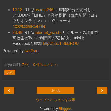
12:18
RT @
osamu246
: １時間30分の前出し…
／KDDIが「LINE」と業務提携（読売新聞（ヨミ
ウリオンライン）） - Y!ニュース
http://t.co/sR5eYlie
23:49
RT @
internet_watch
: リクルートの調査で
高校生のTwitter利用率が5割超え、mixiと
Facebookも増加
http://t.co/1TfkBROU
Powered by
twtr2src
.
taiyo
時刻:
7:44
0 件のコメント:
共有
‹
›
ホーム
ウェブ バージョンを表示
Powered by
Blogger
.