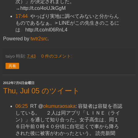
次）」が決定されました。
→http://t.co/4oUJkGgM
17:44
やっぱり実地に調べてみないと分からん
ものであるなぁ。> LINEがこの先生きのこるに
は http://t.co/nI06RnL4
Powered by
twtr2src
.
taiyo
時刻:
7:43
0 件のコメント:
共有
2012年7月6日金曜日
Thu, Jul 05 のツイート
06:25
RT @
okumuraosaka
: 容疑者は容疑を否認
している。 ２人は同アプリ「ＬＩＮＥ（ライ
ン）」を通して知り合った。女子高生は、同１
６日午前０時４０分頃に自宅近くで車から降ろ
された後に被害がわかったという。 読売新聞