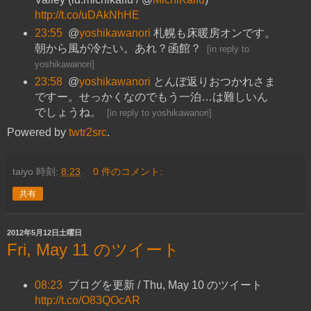
http://t.co/uDAkNhHE
23:55
@
yoshikawanori
札幌も床暖房オンです。
朝から風が冷たい。あれ？函館？
[
in reply to
yoshikawanori
]
23:58
@
yoshikawanori
とんぼ返りおつかれさま
ですー。せっかくなのでもう一泊…は難しいん
でしょうね。
[
in reply to yoshikawanori
]
Powered by
twtr2src
.
taiyo
時刻:
8:23
0 件のコメント:
共有
2012年5月12日土曜日
Fri, May 11 のツイート
08:23
ブログを更新 / Thu, May 10 のツイート
http://t.co/O83QOcAR