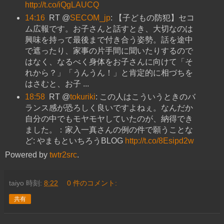
http://t.co/iQgLAUCQ
14:16
RT @
SECOM_jp
: 【子どもの防犯】セコ
ム広報です。お子さんと話すとき、大切なのは
興味を持って最後まで付き合う姿勢。話を途中
で遮ったり、家事の片手間に聞いたりするので
はなく、なるべく身体をお子さんに向けて「そ
れから？」「うんうん！」と肯定的に相づちを
はさむと、お子 ...
18:58
RT @
tokuriki
: この人はこういうときのバ
ランス感が恐ろしく良いですよねぇ。なんだか
自分の中でもモヤモヤしていたのが、納得でき
ました。：家入一真さんの例の件で願うことな
ど: やまもといちろうBLOG
http://t.co/8Esipd2w
Powered by
twtr2src
.
taiyo
時刻:
8:22
0 件のコメント:
共有