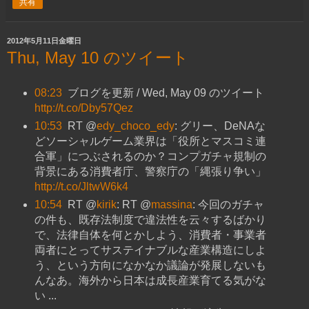
共有
2012年5月11日金曜日
Thu, May 10 のツイート
08:23
ブログを更新 / Wed, May 09 のツイート
http://t.co/Dby57Qez
10:53
RT @
edy_choco_edy
: グリー、DeNAな
どソーシャルゲーム業界は「役所とマスコミ連
合軍」につぶされるのか？コンプガチャ規制の
背景にある消費者庁、警察庁の「縄張り争い」
http://t.co/JltwW6k4
10:54
RT @
kirik
: RT @
massina
: 今回のガチャ
の件も、既存法制度で違法性を云々するばかり
で、法律自体を何とかしよう、消費者・事業者
両者にとってサステイナブルな産業構造にしよ
う、という方向になかなか議論が発展しないも
んなあ。海外から日本は成長産業育てる気がな
い ...