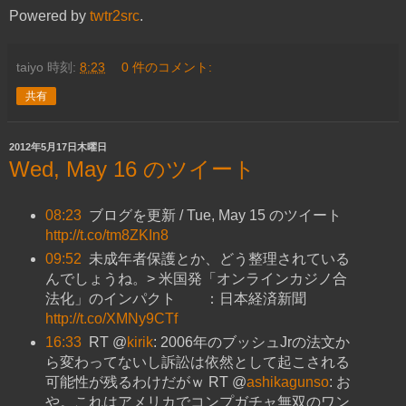
Powered by
twtr2src
.
taiyo
時刻:
8:23
0 件のコメント:
共有
2012年5月17日木曜日
Wed, May 16 のツイート
08:23
ブログを更新 / Tue, May 15 のツイート
http://t.co/tm8ZKIn8
09:52
未成年者保護とか、どう整理されている
んでしょうね。> 米国発「オンラインカジノ合
法化」のインパクト ：日本経済新聞
http://t.co/XMNy9CTf
16:33
RT @
kirik
: 2006年のブッシュJrの法文か
ら変わってないし訴訟は依然として起こされる
可能性が残るわけだがｗ RT @
ashikagunso
: お
や。これはアメリカでコンプガチャ無双のワン