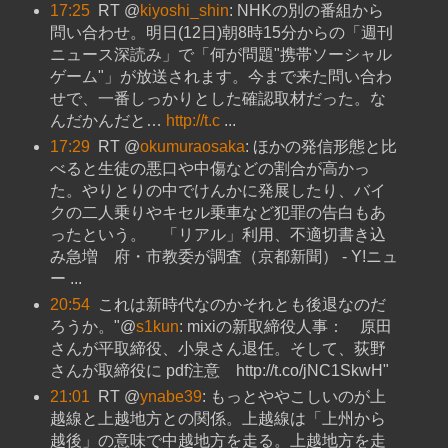
17:25
RT @
kiyoshi_shin
: NHKの別の番組から
問い合わせ。明日(12日)朝8時15分からの「週刊
ニュース深読み」で「何が問題"携帯ソーシャル
ゲーム"」が放送されます。今まで来た問い合わ
せで、一番しっかりとした確認取材だった。な
んだかんだと…
http://t.c
...
17:29
RT @
okumuraosaka
: ほかの発信形態と比
べると生徒の悪口や中傷などの割合が高かっ
た。やりとりの中でけんかに発展したり、バイ
クの二人乗りやキセル乗車など犯罪の告白もあ
ったという。 「リアル」利用、不適切書き込
み急増 府・市教委が調査（京都新聞） - Y!ニュ
ー ...
20:54
これは新時代なのかそれとも後退なのだ
ろうか。"@
s1kun
: mixiの新取締役人事： 原田
さんが平取締役、小泉さん退任。そして、荻野
さんが取締役に pdf注意 http://t.co/jNC1SkwH"
21:01
RT @
ynabe39
: もっとややこしいのが上
越線と上越地方との関係。上越線は「上州から
越後」の意味で中越地方を走る。上越地方を走