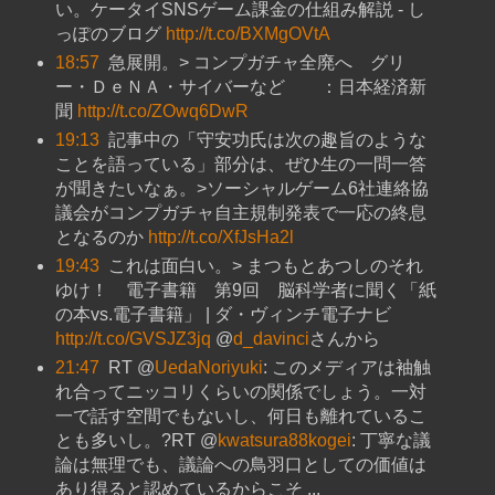
い。ケータイSNSゲーム課金の仕組み解説 - し
っぽのブログ
http://t.co/BXMgOVtA
18:57
急展開。> コンプガチャ全廃へ グリ
ー・ＤｅＮＡ・サイバーなど ：日本経済新
聞
http://t.co/ZOwq6DwR
19:13
記事中の「守安功氏は次の趣旨のような
ことを語っている」部分は、ぜひ生の一問一答
が聞きたいなぁ。>ソーシャルゲーム6社連絡協
議会がコンプガチャ自主規制発表で一応の終息
となるのか
http://t.co/XfJsHa2l
19:43
これは面白い。> まつもとあつしのそれ
ゆけ！ 電子書籍 第9回 脳科学者に聞く「紙
の本vs.電子書籍」 | ダ・ヴィンチ電子ナビ
http://t.co/GVSJZ3jq
@
d_davinci
さんから
21:47
RT @
UedaNoriyuki
: このメディアは袖触
れ合ってニッコリくらいの関係でしょう。一対
一で話す空間でもないし、何日も離れているこ
とも多いし。?RT @
kwatsura88kogei
: 丁寧な議
論は無理でも、議論への鳥羽口としての価値は
あり得ると認めているからこそ ...