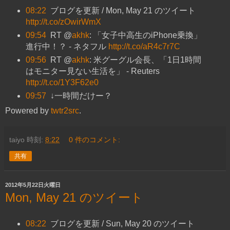
08:22
ブログを更新 / Mon, May 21 のツイート
http://t.co/zOwirWmX
09:54
RT @
akhk
: 「女子中高生のiPhone乗換」
進行中！？ - ネタフル
http://t.co/aR4c7r7C
09:56
RT @
akhk
: 米グーグル会長、「1日1時間
はモニター見ない生活を」 - Reuters
http://t.co/1Y3F62e0
09:57
↓一時間だけー？
Powered by
twtr2src
.
taiyo
時刻:
8:22
0 件のコメント:
共有
2012年5月22日火曜日
Mon, May 21 のツイート
08:22
ブログを更新 / Sun, May 20 のツイート