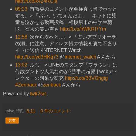
http://t.co/x424RCIa
09:23
市教委のコメントが至極真っ当でホッと
する。> 「おい、いてえんだよ」 ネットに児
童を泣かせる動画投稿 相模原市の中学生聴
取、友人の笑い声も
http://t.co/hWKRI7Ym
12:58
次から次へと…。> 「占いアプリオーラ
の湖」に注意、アドレス帳の情報を裏で不審サ
イトに送信 -INTERNET Watch
http://t.co/yd3HKq73
@
internet_watch
さんから
13:02
ふむ。> LINEのスタンプ「ブラウン」は
何故ダントツ人気なのか?勝手に考察 | webディ
レクターの阿呆な研究
http://t.co/B3VGhgtg
#Zenback
@
zenback
さんから
Powered by
twtr2src
.
taiyo
時刻:
8:11
0 件のコメント:
共有