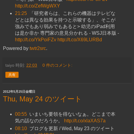
http://t.co/ZefWgWXY
21:25
「研究者らは、これらの機器はテレビな
どとは異なる効果を持つと示唆する」、そこが
強みでもあり弱みでもあると> 幼児のiPad利用
は是か非か 専門家の意見分かれる - WSJ日本版 -
http://t.co/YkPoiFZv
http://t.co/X69LURBd
Powered by
twtr2src
.
taiyo
時刻:
22:03
0 件のコメント:
共有
2012年5月25日金曜日
Thu, May 24 のツイート
00:55
いまいち要領を得ないなぁ。どこまで本
気の話なのだろうか。
http://t.co/xlaXAS7a
08:10
ブログを更新 / Wed, May 23 のツイート