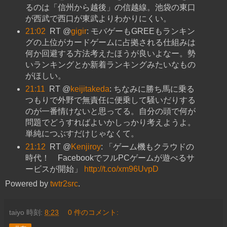
るのは「信州から越後」の信越線。池袋の東口
が西武で西口が東武よりわかりにくい。
21:02
RT @
gigir
: モバゲーもGREEもランキン
グの上位がカードゲームに占拠される仕組みは
何か回避する方法考えたほうが良いよなー。勢
いランキングとか新着ランキングみたいなもの
がほしい。
21:11
RT @
keijitakeda
: ちなみに勝ち馬に乗る
つもりで外野で無責任に便乗して騒いだりする
のが一番情けないと思ってる。自分の頭で何が
問題でどうすればよいかしっかり考えようよ。
単純につぶすだけじゃなくて。
21:12
RT @
Kenjiroy
: 「ゲーム機もクラウドの
時代！ FacebookでフルPCゲームが遊べるサ
ービスが開始」
http://t.co/xm96UvpD
Powered by
twtr2src
.
taiyo
時刻:
8:23
0 件のコメント: