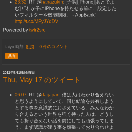
23:32
RT @
hanazukin
: [子供][iPhone][あとでよ
む] / "わが子にiPhoneを持たせる前に、設定した
いフィルターや機能制限。 - AppBank"
http://t.co/MFyJYqDV
Powered by
twtr2src
.
taiyo
時刻:
8:23
0 件のコメント:
共有
2012年5月18日金曜日
Thu, May 17 のツイート
06:07
RT @
daijapan
: 僕は人はわかり合えない
と思うようにしていて、同じ結論を共有しよう
とする事を意識的におさえている。みんなわか
り合えるという世界を強く持った人は、どうし
ても折り合えない話を前にしても頑張ってしま
う。まず認識が違う事を頑張っており合わせよ