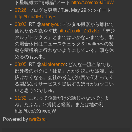
ト星暁雄の"情報論"ノート
http://t.co/cpx9JEuW
07:26
ブログを更新 / Tue, May 29 のツイート
http://t.co/dFU1lpyS
08:03
RT @
arentyou
: デジタル機器から離れて
疲れた心を癒やす技
http://t.co/kFZ51zKz
「デジ
タルデトックス」とまではいかないまでも、私
の場合休日はニュースチェック＆Twitterへの投
稿を積極的に行わないようにしている。頭を休
めるのも大事。
08:05
RT @
akiolorenzo
: どんな一流企業でも、
部外者のボクに「社是」とかを説いた途端、垢
抜けなくなる。会社の考えが無言で伝わってく
る製品なりサービスを提供するほうがカッコい
いと思うのでしゅ。
11:32
これって企業だけの話じゃないですよ
ね。たぶん。> 賃貸と経営。または地の利
http://t.co/cXnxeejW
Powered by
twtr2src
.