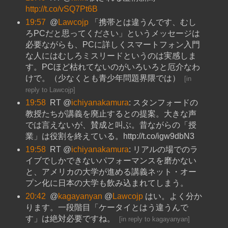
http://t.co/vSQ7Pt6B
19:57
@
Lawcojp
「携帯とは違うんです、むし
ろPCだと思ってください」というメッセージは
必要ながらも、PCに詳しくスマートフォン入門
な人にはむしろミスリードというのは実感しま
す。PCほど枯れてないのがいろいろと厄介なわ
けで。（少なくとも青少年問題界隈では）
[
in
reply to Lawcojp
]
19:58
RT @
ichiyanakamura
: スタンフォードの
教授たちが講義を廃止するとの提案。大きな声
では言えないが、賛成と叫ぶ。昔ながらの「授
業」は役割を終えている。http://t.co/igw9dbN3
19:58
RT @
ichiyanakamura
: リアルの場でのラ
イブでしかできないパフォーマンスを磨かない
と、アメリカの大学が進める講義ネット・オー
プン化に日本の大学も飲み込まれてしまう。
20:42
@
kagayanyan
@
Lawcojp
はい。よく分か
ります。一段階目「ケータイとはう違うんで
す」は絶対必要ですね。
[
in reply to kagayanyan
]