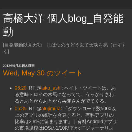
高橋大洋 個人blog_自発能
動
[自発能動以亮天功 じはつのうどう以て天功を亮（たす）
く]
2012年5月31日木曜日
Wed, May 30 のツイート
06:20
RT @
tako_ashi
: ヘイト・ツイートは、あ
る意味トロイの木馬になってて、うっかりさわ
るとあとからあとから兵隊さんがでてくる。
06:35
RT @
afujimura
: 「ダウンロード数5000以
上のアプリの統計を合算すると、有料アプリの
比率は2.8%に留まります」｜有料Androidアプリ
の市場規模はiOSの1/10以下か: ITジャーナリス