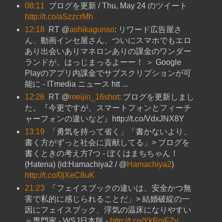
08:11
ブログを更新 / Thu, May 24 のツイート
http://t.co/aSzzcrMh
12:18
RT @
ashikagunso
: リワード広告屋さ
ん、動画インセ屋さん、ついにスマホでもエロ
あり出会いありマネロンありの課金のワンダー
ランドが、はっじまっるよーー！ ＞ Google
Playのアプリ内課金でサブスクリプションが可
能に - ITmedia ニュース htt ...
12:26
RT @
meijin_16shot
: ブログを更新しまし
た。『今更ですが、スマートフォンとフィーチ
ャーフォンの違いなど』http://t.co/VdxJNX8Y
13:19
「勇気を持って省く」「書かないより、
書く方がずっと社会に貢献してる」> ブログを
書くときの考え方7つ - ぼくはまちちゃん！
(Hatena) (id:Hamachiya2 / @
Hamachiya2
)
http://t.co/0jXeC8uK
21:23
「フェイスブックの違いは、安全かつ無
害で私的に感じられることだ」> 結婚破綻の一
因にフェイスブック、浮気の温床になりやすい
＝専門家 - WSJ日本版 -
http://t.co/YkPoiFZv