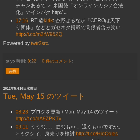
チャンあるで ＞ 米国発「オンラインカジノ合法
化」のインパク http:/ ...
17:16
RT @
kirik
: 杏野はるなが「CEROは天下
り団体」などとガセネタ掲載で関係者含み笑い
http://t.co/m2rW95ZQ
Powered by
twtr2src
.
taiyo
時刻:
8:22
0 件のコメント:
共有
2012年5月16日水曜日
Tue, May 15 のツイート
08:23
ブログを更新 / Mon, May 14 のツイート
http://t.co/nA9ZPKTv
09:11
ううむ…。進むも○○、退くも○○ですか。
> ミクシィ、身売りを検討
http://t.co/HidOoIes