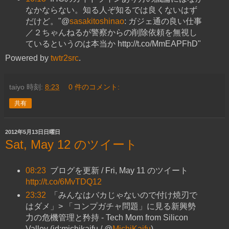
なかならない。知る人ぞ知るでは良くないはず
だけど。"@
sasakitoshinao
: ガジェ通の良い仕事
／２ちゃんねるが警察からの削除依頼を無視し
ているというのは本当か http://t.co/MmEAPFhD"
Powered by
twtr2src
.
taiyo
時刻:
8:23
0 件のコメント:
共有
2012年5月13日日曜日
Sat, May 12 のツイート
08:23
ブログを更新 / Fri, May 11 のツイート
http://t.co/6MvTDQ12
23:32
「みんなはバカじゃないので付け焼刃で
はダメ」> 「コンプガチャ問題」に見る新興勢
力の危機管理と矜持 - Tech Mom from Silicon
Valley (id:michikaifu / @
MichiKaifu
)