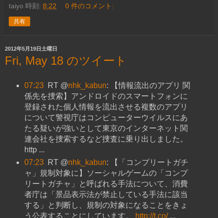
taiyo
時刻:
8:22
0 件のコメント:
共有
2012年5月19日土曜日
Fri, May 18 のツイート
07:23
RT @
nhk_kabun
: 【情報流出のアプリ 関
係先を捜索】アンドロイドのスマートフォンに
登録された個人情報を流出させる複数のアプリ
について警視庁はコンピューターウイルスにあ
たる疑いが強いとして東京のインターネット関
連会社を捜索するなど捜査に乗り出しました。
http ...
07:23
RT @
nhk_kabun
: 【「コンプリートガチ
ャ」規制対象に】ソーシャルゲームの「コンプ
リートガチャ」と呼ばれる手法について、消費
者庁は「景品表示法が禁止している手法に該当
する」と判断し、規制の対象になることをきょ
う公表することにしています。
http://t.co/
...