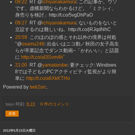
09:22
RT @
ichiyanakamura
: この記事か。ウソ
です。虚構新聞ならわかるけど。「ミクシィ、
身売りを検討」http://t.co/5vgDhPaO
09:27
RT @
ichiyanakamura
: ないものをないと
立証するのは難しいね。http://t.co/jRJqdNhC
20:59
このほのぼの感とそれ以外の境界は何処
"@
osamu246
: 出会いはニコ動／秋田の女子高生
らが卒業記念でダンス動画−「かわいい」と話題
に
http://t.co/aI3Svm4h"
21:00
RT @
yamatarobe
: 要チェック: Windows
8では子どものPCアクティビティ監視がより簡
単に
http://t.co/a6XkKTHo
Powered by
twtr2src
.
taiyo
時刻:
8:23
0 件のコメント:
共有
2012年5月15日火曜日