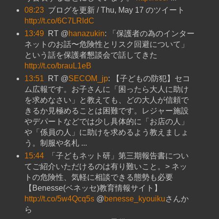
08:23
ブログを更新 / Thu, May 17 のツイート
http://t.co/6C7LRldC
13:49
RT @
hanazukin
: 「保護者の為のインター
ネットのお話〜危険性とリスク回避について」
という話を保護者懇談会で話してきた
http://t.co/brauL1eB
13:51
RT @
SECOM_jp
: 【子どもの防犯】セコ
ム広報です。お子さんに「困ったら大人に助け
を求めなさい」と教えても、どの大人が信頼で
きるか見極めることは困難です。レジャー施設
やデパートなどでは少し具体的に「お店の人」
や「係員の人」に助けを求めるよう教えましょ
う。制服や名札 ...
15:44
「子どもネット研」第三期報告書につい
てご紹介いただけるのは有り難いこと。> ネッ
トの危険性、気軽に相談できる態勢も必要
【Benesse(ベネッセ)教育情報サイト】
http://t.co/5w4Qcq5s
@
benesse_kyouiku
さんか
ら