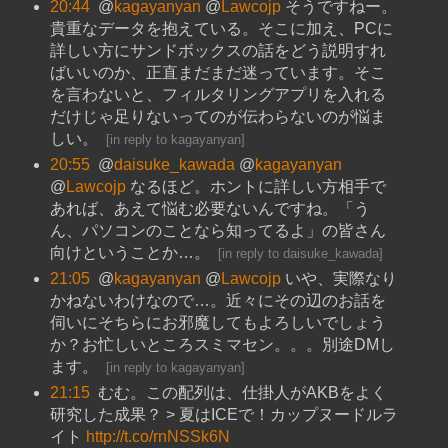
20:44
@
kagayanyan
@
Lawcojp
そうですねー。
貴重なデータを抱えている。そこに加え、PCに
詳しい方にサンドボックスの話をどう説明すれ
ばいいのか、正直まだまだ迷っています。そこ
を言わないと、フィルタリングアプリを入れる
だけじゃ足りないってのが伝わらないのが悩ま
しい。
[
in reply to kagayanyan
]
20:55
@
daisuke_kawada
@
kagayanyan
@
Lawcojp
なるほど。ホントに詳しい方相手で
あれば、あえて悩む必要ないんですね。「う
ん、パソコンのことなら知ってるよ」の皆さん
向けということか…。
[
in reply to daisuke_kawada
]
21:05
@
kagayanyan
@
Lawcojp
いや、実際なり
かねないわけなので…。近々にその辺のお話を
伺いにそちらにお邪魔してもよろしいでしょう
か？お忙しいところスミマセン。。。別途DMし
ます。
[
in reply to kagayanyan
]
21:15
むむ。この配列は、仕掛人がAKBをよく
研究した成果？ > 夏はICEで！カップヌードルラ
イト
http://t.co/rnNSSk6N