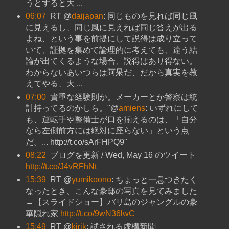
うとすると大 ...
06:07
RT @
daijapan
: 同じものを見れば同じ風
に見えるし、同じ風に見えれば同じ答えが出る
よね、という事を前提にして説得は成り立って
いて、証拠を集めて論理的に考えても、違う結
論が出てくるような場合、説得はあり得ない。
わからないあいつらは阿呆だ、だから真実を教
えてやる、大 ...
07:00
貴重な経験則か。メーカーとか警察は統
計持ってるのかしら。"@
amiens
: いずれにして
も、運転手や整備士が口を揃えるのは、「自分
なら左側前方には絶対に座らない」という点
だ。... http://t.co/sArFHPQ9"
08:22
ブログを更新 / Wed, May 16 のツイート
http://t.co/J4vRFhNt
15:39
RT @
yumikoono
: ちょっと一息つきたく
なったとき、こんな豪邸の写真を見てみました
→【スライドショー】バリ島のジャングルの豪
華隠れ家
http://t.co/9wN36lwC
15:49
RT @
kirik
: 試される虚構新聞