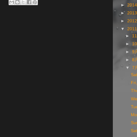
►
201
►
201
►
201
▼
201
►
1
►
1
►
9
►
8
▼
7
Sa
Fr
Th
We
Tu
Mo
Su
Sa