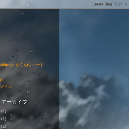
ashitaiyo からのツイート
er
洋メイン
 アーカイブ
8
(1)
6
(1)
5
(1)