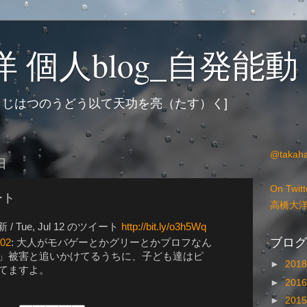
 個人blog_自発能動
 じはつのうどう以て天功を亮（たす）く]
@takah
日
On Twitt
イート
高橋大
 Tue, Jul 12 のツイート
http://bit.ly/o3h5Wq
ブログ
602
: 大人がモバゲーとかグリーとかプロフなん
」被害と追いかけてるうちに、子ども達はピ
►
201
てますよ。
►
201
►
201