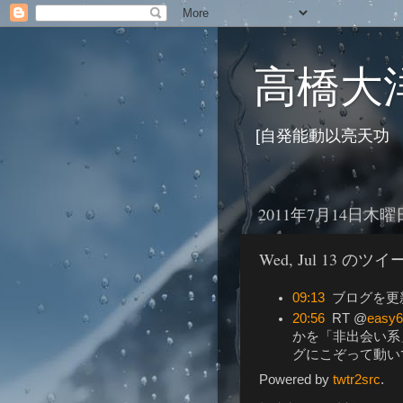
高橋大洋
[自発能動以亮天功
2011年7月14日木曜
Wed, Jul 13 のツ
09:13
ブログを更新 /
20:56
RT @
easy
かを「非出会い系
グにこぞって動い
Powered by
twtr2src
.