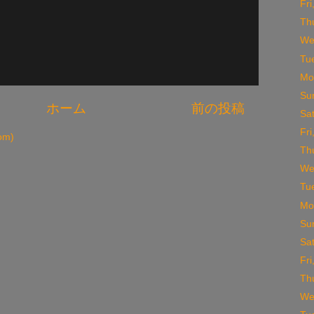
Fr
Th
We
Tu
Mo
Su
ホーム
前の投稿
Sa
Fr
m)
Th
We
Tu
Mo
Su
Sa
Fr
Th
We