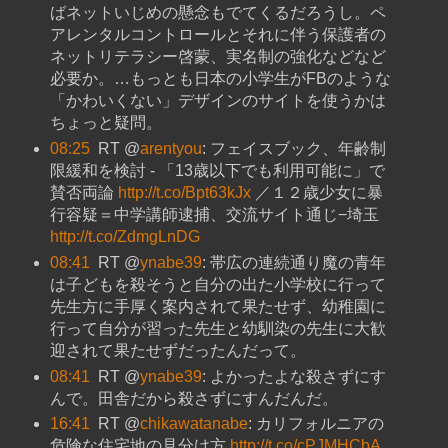
ばネットいじめの懸念もでてくるだろうし。ペ
アレンタルコントロールとそれに伴う保護者の
ネットリテラシー啓蒙、実名制の強化などなど
必要か。…もっとも日本の小学生がFBのような
「かわいくない」デザインのサイトを使うかは
ちょっと疑問。
08:25
RT @
arentyou
: フェイスブック、年齢制
限緩和を検討 - 「13歳以下でも利用可能に」で
賛否両論
http://t.co/Bpt63kJx
／１２歳少女に暴
行容疑＝中学講師逮捕、交流サイト通じ−埼玉
http://t.co/ZdmgLnDG
08:41
RT @
ynabe39
: 帯広の連続通り魔の青年
は子どもを殺そうと自分の出た小学校に行って
先生方に手厚く案内されて果たせず、幼稚園に
行って自分が習った先生と幼馴染の先生に大歓
迎されて果たせずだったんだって。
08:41
RT @
ynabe39
: よかったよな殺さずにす
んで。田舎だから殺さずにすんだんだ。
16:41
RT @
chikawatanabe
: カリフォルニアの
危険な住宅地の見分け方
http://t.co/cPJMHCbA