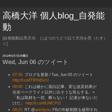
高橋大洋 個人blog_自発能
動
[自発能動以亮天功 じはつのうどう以て天功を亮（たす）
く]
2012年6月7日木曜日
Wed, Jun 06 のツイート
07:36
ブログを更新 / Tue, Jun 05 のツイート
http://t.co/fTRHdScU
08:00
これは確かに面白記事。変な波及効果が
住友ベークライト以外に出そうな気もする。>
「私は取材を一切、断らない！ 記者が来ないだ
けだ」
http://t.co/i6UMCPi3
08:25
RT @
arentyou
: FBの年齢制限を緩和すれ