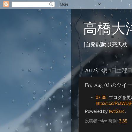
高橋大洋
[自発能動以亮天功
2012年8月4日土曜
Fri, Aug 03 のツイ
07:35
ブログを更新 
http://t.co/RutWDjF
Powered by
twtr2src
.
投稿者
taiyo
時刻:
7:35