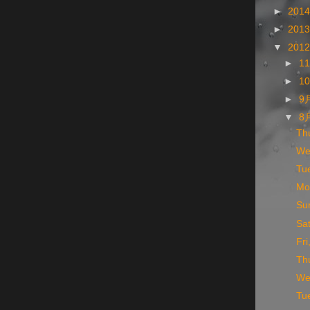
►
201
►
201
▼
201
►
1
►
1
►
9
▼
8
Th
We
Tu
Mo
Su
Sa
Fr
Th
We
Tu