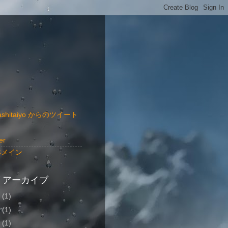
ashitaiyo からのツイート
er
洋メイン
 アーカイブ
8
(1)
6
(1)
5
(1)