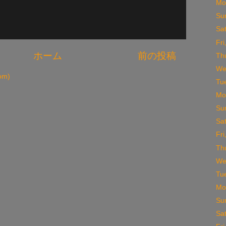
Mo
Su
Sa
Fr
ホーム
前の投稿
Th
We
m)
Tu
Mo
Su
Sa
Fr
Th
We
Tu
Mo
Su
Sa