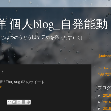
 個人blog_自発能動
 じはつのうどう以て天功を亮（たす）く]
@takah
日
On Twitt
ート
高橋大
/ Thu, Aug 02 のツイート
ブログ
r
►
201
►
201
►
201