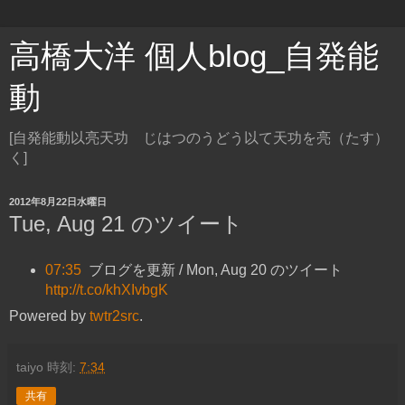
高橋大洋 個人blog_自発能
動
[自発能動以亮天功 じはつのうどう以て天功を亮（たす）
く]
2012年8月22日水曜日
Tue, Aug 21 のツイート
07:35
ブログを更新 / Mon, Aug 20 のツイート
http://t.co/khXIvbgK
Powered by
twtr2src
.
taiyo
時刻:
7:34
共有