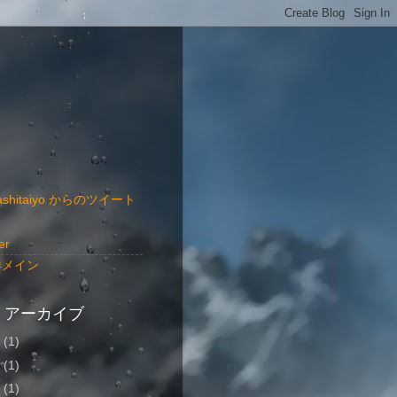
ashitaiyo からのツイート
er
洋メイン
 アーカイブ
8
(1)
6
(1)
5
(1)