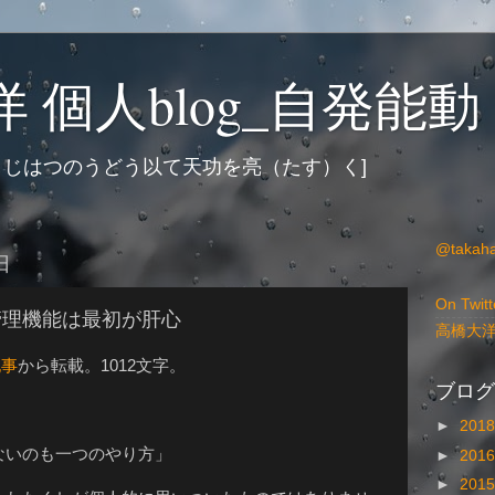
 個人blog_自発能動
 じはつのうどう以て天功を亮（たす）く]
@takah
日
On Twitt
管理機能は最初が肝心
高橋大
記事
から転載。1012文字。
ブログ
►
201
ないのも一つのやり方」
►
201
►
201