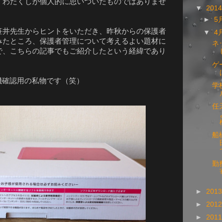
、わたくしが個人的に思いついたものではありませ
▼
201
►
5
笹井先生からヒントをいただき、昨秋からの保護者
▼
4
みたところ、保護者管理について考えるよい題材に
ネ
で、こちらの記事でもご紹介したという経緯であり
ゲ
機確認用の私物です（笑）
学
任
船
勤
►
201
►
201
►
201