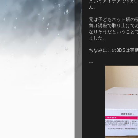
というアイデアですが
ん。
元は子どもネット研の
向け講座で取り上げて
なりそうだということ
ました。
ちなみにこの3DSは実
---