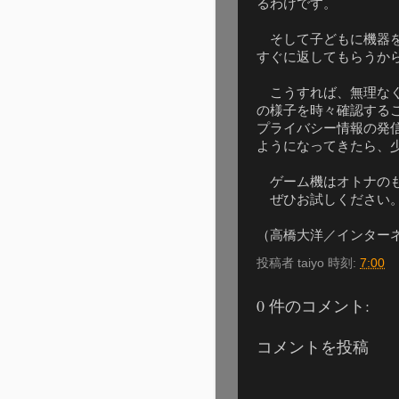
るわけです。
そして子どもに機器を
すぐに返してもらうか
こうすれば、無理なく
の様子を時々確認する
プライバシー情報の発
ようになってきたら、
ゲーム機はオトナの
ぜひお試しください
（高橋大洋／インター
投稿者
taiyo
時刻:
7:00
0 件のコメント:
コメントを投稿