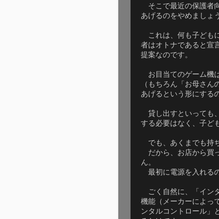
そこで最近の保護者向
あげるのをやめましょ
これは、何も子どもに
者はオトナであると宣
提案なのです。
お目当てのゲーム機は
（もちろん「お母さん
あげるという形にする
貸し出すといっても、
する必要はなく、子ど
でも、あくまでも持ち
だから、お店から買っ
ん。
最初に電源を入れるの
ごく自然に、「インタ
機能（メーカーによっ
ンタルコントロール」