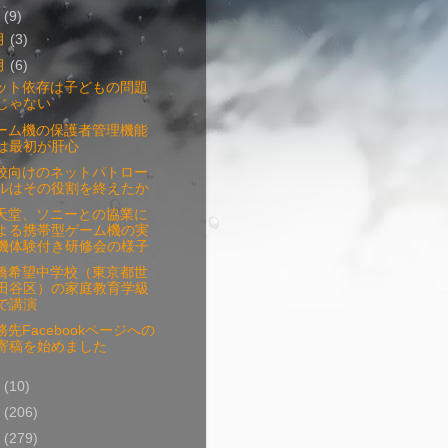
4
(9)
月
(3)
月
(6)
ット依存は子どもの問題
じゃない
ーム機の保護者管理機能
は最初が肝心
校向けのネットパトロー
ルはその役割を終えたか
天堂、ソニーとの協業に
よる携帯型ゲーム機の実
機体験付き研修会の様子
橋希望中学校（東京都世
田谷区）の家庭教育学級
で講演
務先Facebookページへの
寄稿を始めました
3
(10)
2
(206)
1
(279)