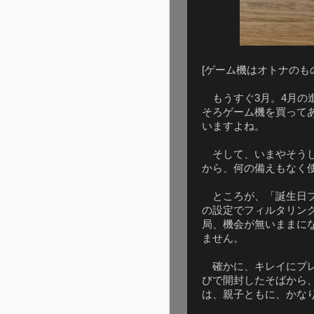
[ゲーム機はオトナのも
もうすぐ3月。4月の
そろゲーム機を買って
いますよね。
そして、いまやそうし
から、何の備えもなく
ところが、「誕生日プ
の設定でフィルタリン
局、機会が無いままに
ません。
確かに、キレイにプレ
びで開封したそばから
は、親子ともに、かな