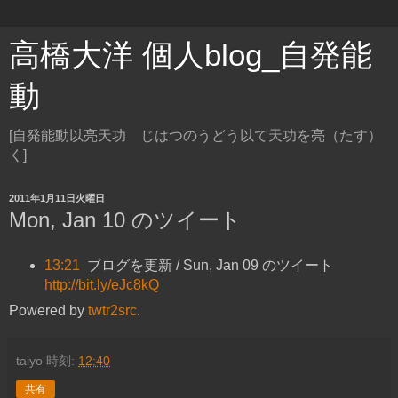
高橋大洋 個人blog_自発能
動
[自発能動以亮天功 じはつのうどう以て天功を亮（たす）
く]
2011年1月11日火曜日
Mon, Jan 10 のツイート
13:21
ブログを更新 / Sun, Jan 09 のツイート
http://bit.ly/eJc8kQ
Powered by
twtr2src
.
taiyo
時刻:
12:40
共有