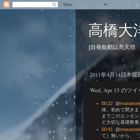
高橋大洋
[自発能動以亮天功
2011年4月14日木曜
Wed, Apr 13 のツ
00:22
@
masanor
体、初めて聞きま
までこのエッセン
ど大切な基礎教養
00:41
@
masanor
て）無いから、「