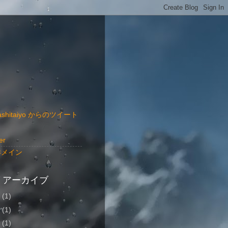
ashitaiyo からのツイート
er
洋メイン
 アーカイブ
8
(1)
6
(1)
5
(1)