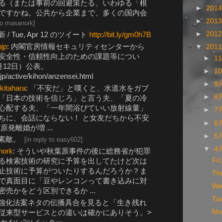
る（または事前の回避策たる、いわゆる「根
►
201
ですかね。公共から企業まで、多くの国内会
►
201
 to masanork
]
►
201
/ Tue, Apr 12 のツイート
http://bit.ly/gm0h7B
jp
: 内閣官房情報セキュリティセンターから
▼
201
安全性・信頼性向上のための課題等につい
►
1
月12日）公表。
►
1
.jp/active/kihon/anzensei.html
►
9
kitahara
: 「不安だ」と嘆くと、水道水をガブ
►
8
「日本の技術を信じろ」と言う夫、「夏の冷
心配する夫、「一年間浴びていい放射線量」
►
7
ちに、会話にならない！ と女友だちから不安
►
6
発離婚が増 ...
►
5
素敵。
[
in reply to easy602
]
▼
4
nork
: そういや秋葉原事件の後に総務省が犯罪
Fr
る検索技術の研究に予算を出してたけど次は
止技術に予算がついたりするんだろうか？ま
Th
で真面目に「豆やレンコンって書き込みに対
We
売かをどう区別できるか ...
Tu
強化法案ネタの伝播具合を見ると「生き残れ
Mo
従来型サービスとの違いは確かにありそう。>