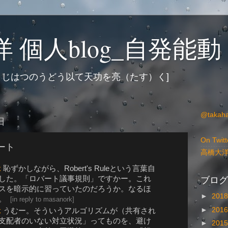
 個人blog_自発能動
 じはつのうどう以て天功を亮（たす）く]
@takah
日
On Twitt
イート
高橋大
k
恥ずかしながら、Robert's Ruleという言葉自
ブログ
した。「ロバート議事規則」ですかー。これ
スを暗示的に習っていたのだろうか。なるほ
►
201
。
[
in reply to masanork
]
►
201
k
うむー。そういうアルゴリズムが（共有され
支配者のいない対立状況」ってものを、避け
►
201