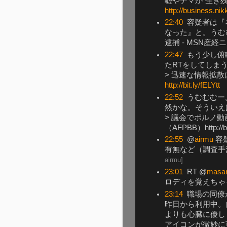
嘘やデマが"生き
http://business.ni
22:40
容疑者は『
なった』と。うむ
逮捕 - MSN産経
22:47
もう少し俯
たRTをしてしま
> 迅速な情報拡散
http://bit.ly/fELYtt
22:52
うむむむー
然かな。そういえ
> 議会でポルノ
（AFPBB）http://bi
22:55
@
airmu
容
有無など（調査手
airmu
]
23:01
RT @
masa
ロディを覚えちゃったオ
23:14
職場の同僚が
昨日から利用中。
よりも心臓に優し
アイコンが微妙に