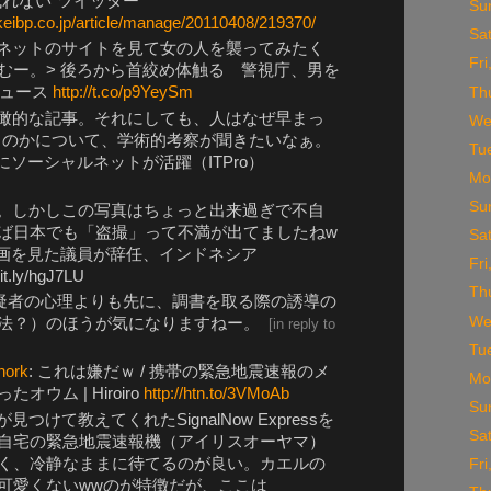
残れない"ツイッター
Su
kkeibp.co.jp/article/manage/20110408/219370/
Sa
ネットのサイトを見て女の人を襲ってみたく
Fr
むー。> 後ろから首絞め体触る 警視庁、男を
ニュース
http://t.co/p9YeySm
Th
瞰的な記事。それにしても、人はなぜ早まっ
We
うのかについて、学術的考察が聞きたいなぁ。
Tu
にソーシャルネットが活躍（ITPro）
Mo
Su
。しかしこの写真はちょっと出来過ぎで不自
ば日本でも「盗撮」って不満が出てましたねw
Sa
動画を見た議員が辞任、インドネシア
Fr
t.ly/hgJ7LU
Th
疑者の心理よりも先に、調書を取る際の誘導の
We
法？）のほうが気になりますねー。
[
in reply to
Tu
nork
: これは嫌だｗ / 携帯の緊急地震速報のメ
Mo
ウム | Hiroiro
http://htn.to/3VMoAb
Su
見つけて教えてくれたSignalNow Expressを
Sa
自宅の緊急地震速報機（アイリスオーヤマ）
く、冷静なままに待てるのが良い。カエルの
Fr
可愛くないwwのが特徴だが、ここは