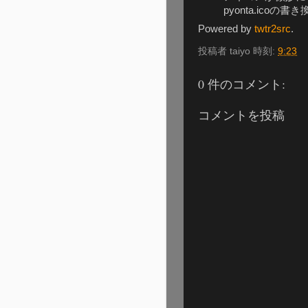
pyonta.ico
Powered by
twtr2src
.
投稿者
taiyo
時刻:
9:23
0 件のコメント:
コメントを投稿