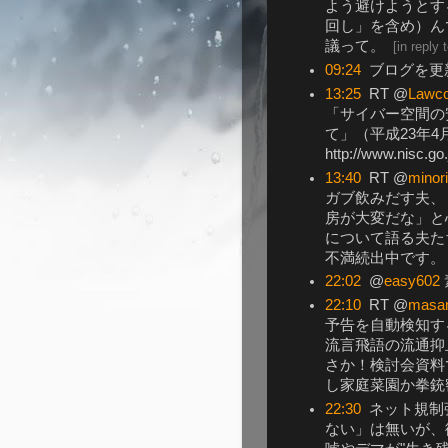
よう避けようとす
回し」を含め）ん
議って。
[
in reply
09:24
ブログを更新 
13:25
RT @
Lawco
「サイバー空間の
て」（平成23年4
http://www.nisc.go
13:40
RT @
minori
ガブ飲みだす夫、
房が大変だな」と
について語る夫た
不満続出中です。 原
22:02
@
easy602
22:10
RT @
masa
予告を自動検知す
流言飛語の流通抑
さか！検討会資料
し家庭菜園か拳銃密
22:30
ネット規制
ない」は無いが、