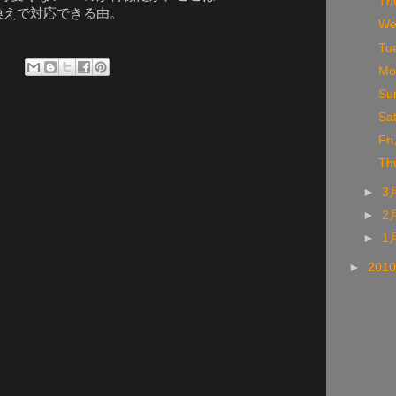
Th
の書き換えで対応できる由。
We
Tu
Mo
Su
Sa
Fr
Th
►
3
►
2
►
1
►
201