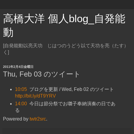
高橋大洋 個人blog_自発能
動
[自発能動以亮天功 じはつのうどう以て天功を亮（たす）
く]
2011年2月4日金曜日
Thu, Feb 03 のツイート
10:05
ブログを更新 / Wed, Feb 02 のツイート
http://bit.ly/dT9YRV
14:00
今日は節分祭でお囃子奉納演奏の日であ
る
Powered by
twtr2src
.