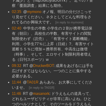
ト減少』と（http://bit.ly/aUUfYk）。 近々の？警
察「覆面調査」結果にも期待。
02:35
@
mymono
オノ報、明日の分だけこっそ
り見せてください。ネタとしてどんな料理をさ
れてるのか興味大です。
[
in reply to mymono
]
02:40
中学生の半数 小学生の２割が携帯電話保
有（朝日）、高校生の半数、有害サイトの閲覧
制限使わず（読売）、「有害サイト遮断機能」
利用、小学生77％に上昇（日経）?、有害サイト
遮断５５％に増加＝携帯所有、中高生は微増
（時事）。そして、エロサイト制限利用者増え
る（日刊スポーツ）w
09:32
RT @
DruckerBOT
: 成果をあげるには手を
広げすぎてはならない。一つのことに集中する
必要がある。
11:44
@
TA01R
あらあら、お大事にしてくださ
いませ。
[
in reply to TA01R
]
11:46
RT @
masanork
: ドラえもんの道具って、
どれもユーザビリティが非常に高いよね。ひと
つのぺルソナとして、そのツールをドラえもん