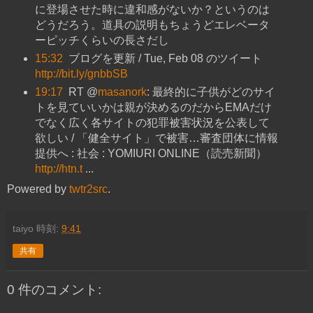
に登場させた時に違和感がないか？というのは
どうだろう。道具の説明もちょうどエレベータ
ーピッチくらいの長さだし
15:32
ブログを更新 / Tue, Feb 08 のツイート
http://bit.ly/gnbbSB
19:17
RT @
masanork
: 最終的に子供がどのサイ
トを見ていいかは親が決めるのだからEMAだけ
でなく広く各サイトの犯罪被害状況を公表して
欲しい / 「健全サイト」で被害…審査団体に情報
提供へ : 社会 : YOMIURI ONLINE（読売新聞）
http://htn.t
...
Powered by
twtr2src
.
taiyo
時刻:
9:41
共有
0 件のコメント: