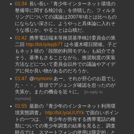
01:34
長い長い「青少年インターネット環境の
整備等に関する検討会」を傍聴した。フィルタ
リングについての議論は2007年頃とは比べもの
にならない深さに。ようやっと具体論に入れそ
うな感じか。やることは山積だ。
01:42
携帯電話端末等推奨基準検討委員会の第
二回
http://bit.ly/epjb7T
は今週木曜日開催。子ど
もネット研の「段階的利用モデル」も紹介でき
そう。基準もさることながら、推奨制度の実装
方法などについて委員会以外での議論やアイデ
アに何か良い物があるのだろうか。
01:47
@
mymono
あー。それが肝心のお題でし
た・・・。冒頭でアジェンダ確認を怠ったのが
失策か。またの機会を近々に。
[
in reply to
mymono
]
01:55
最新の『青少年のインターネット利用環
境実態調査』
http://bit.ly/aUUfYk
で面白いポイン
トの一つは、「青少年が所有する携帯電話の種
類についての青少年調査の結果を見ると、調査
時点では、スマートフォンの使用は限定的」と