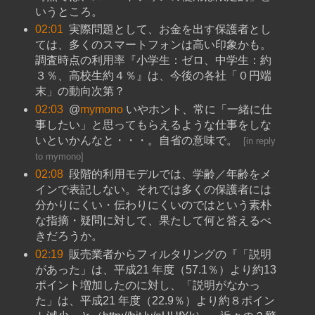
いうところ。
02:01
実際問題として、お金を出す保護者とし
ては、多くのスマートフォンは高い印象かも。
調査時点の利用率『小学生：ゼロ、中学生：約
３％、高校生約４％』は、今後の各社「０円端
末」の動向次第？
02:03
@
mymono
いやホント、常に「一緒に仕
事したい」と思ってもらえるような仕事をしな
いといかんなと・・・。自省の意味で。
[
in reply
to mymono
]
02:08
段階的利用モデルでは、学齢／年齢をメ
インで表記しない。それでは多くの保護者には
分かりにくい・伝わりにくいのではという素朴
な指摘・疑問に対して、果たして何と答えるべ
きだろうか。
02:19
販売業者からフィルタリングの『「説明
があった」は、平成21 年度（57.1％）より約13
ポイント増加したのに対し、「説明がなかっ
た」は、平成21 年度（22.9％）より約８ポイン