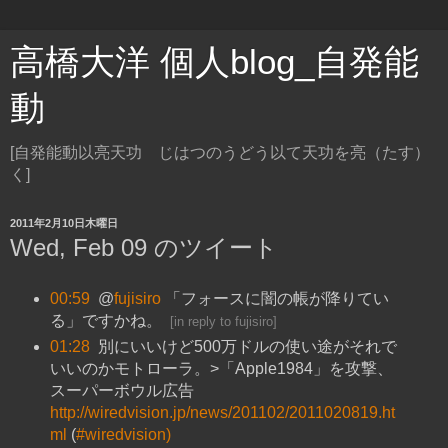
高橋大洋 個人blog_自発能
動
[自発能動以亮天功 じはつのうどう以て天功を亮（たす）
く]
2011年2月10日木曜日
Wed, Feb 09 のツイート
00:59
@
fujisiro
「フォースに闇の帳が降りてい
る」ですかね。
[
in reply to fujisiro
]
01:28
別にいいけど500万ドルの使い途がそれで
いいのかモトローラ。>「Apple1984」を攻撃、
スーパーボウル広告
http://wiredvision.jp/news/201102/2011020819.ht
ml
(
#wiredvision)